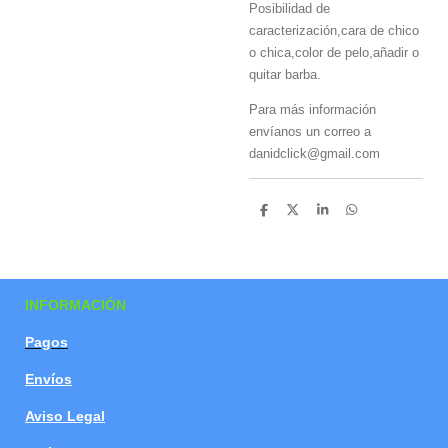
Posibilidad de
caracterización,cara de chico
o chica,color de pelo,añadir o
quitar barba.
Para más información
envíanos un correo a
danidclick@gmail.com
C
C
C
C
o
o
o
o
m
m
m
m
p
p
p
p
a
a
a
a
r
r
r
r
t
t
t
t
INFORMACIÓN
i
i
i
i
r
r
r
r
Pagos
Envíos
Aviso Legal