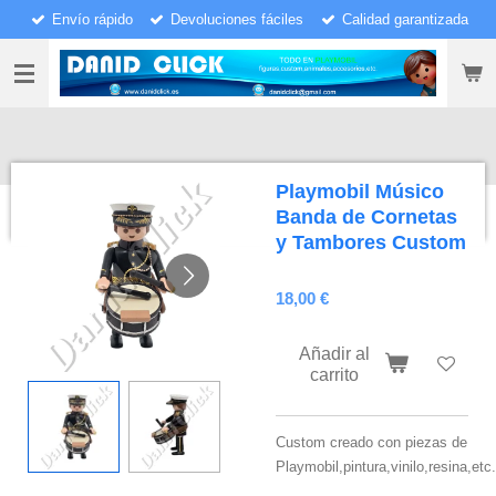
Envío rápido
Devoluciones fáciles
Calidad garantizada
Ir
al
contenido
principal
Playmobil Músico
Banda de Cornetas
y Tambores Custom
18,00 €
Añadir al
carrito
Custom creado con piezas de
Playmobil,pintura,vinilo,resina,etc.