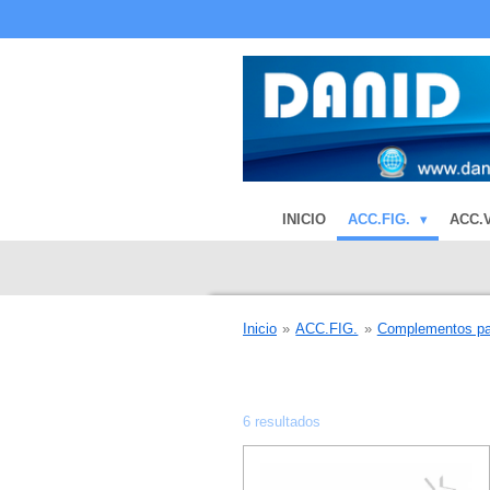
Ir
al
contenido
principal
INICIO
ACC.FIG.
ACC.
Inicio
»
ACC.FIG.
»
Complementos p
6 resultados