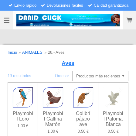
Envío rápido
Devoluciones fáciles
Calidad garantizada
Ir
al
contenido
principal
Inicio
»
ANIMALES
»
28.- Aves
Aves
19 resultados
Ordenar:
Playmobi
Playmobi
Colibrí
Playmobi
l Loro
l Gallina
pájaro
l Paloma
Marrón
ave
Blanca
1,00 €
1,00 €
0,50 €
0,50 €