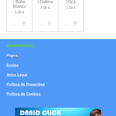
l Búho
l Gallina
l Oca
Blanco
1,00 €
1,50 €
1,00 €
Añadir al carrito
Añadir al carrito
Añadir al carrito
INFORMACIÓN
Pagos
Envíos
Aviso Legal
Política de Privacidad
Política de Cookies