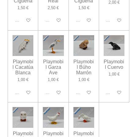
Cigueña
Real
Cigueña
2,00 €
1,50 €
2,50 €
1,50 €
Añadir al carrito
Añadir al carrito
Añadir al carrito
Añadir al carrito
Playmobi
Playmobi
Playmobi
Playmobi
l Cacatúa
l Garza
l Búho
l Cuervo
Blanca
Ave
Marrón
1,00 €
1,00 €
1,00 €
1,00 €
Añadir al carrito
Añadir al carrito
Añadir al carrito
Añadir al carrito
Playmobi
Playmobi
Playmobi