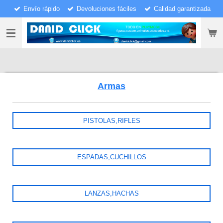
Envío rápido
Devoluciones fáciles
Calidad garantizada
Ir
al
contenido
principal
Armas
PISTOLAS,RIFLES
ESPADAS,CUCHILLOS
LANZAS,HACHAS