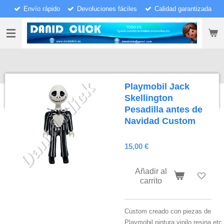
Envío rápido
Devoluciones fáciles
Calidad garantizada
Ir
al
contenido
principal
Playmobil Jack
Skellington
Pesadilla antes de
Navidad Custom
15,00 €
Añadir al
carrito
Custom creado con piezas de
Playmobil,pintura,vinilo,resina,etc.