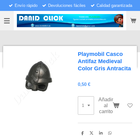
Envío rápido
Devoluciones fáciles
Calidad garantizada
Ir
al
contenido
principal
Playmobil Casco
Antifaz Medieval
Color Gris Antracita
0,50 €
Añadir
al
carrito
C
C
C
C
o
o
o
o