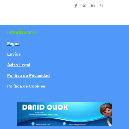
C
C
C
C
o
o
o
o
m
m
m
m
p
p
p
p
a
a
a
a
r
r
r
r
t
t
t
t
INFORMACIÓN
i
i
i
i
r
r
r
r
Pagos
Envíos
Aviso Legal
Política de Privacidad
Política de Cookies