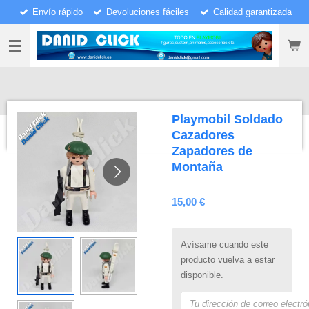
Envío rápido
Devoluciones fáciles
Calidad garantizada
Ir
al
contenido
principal
Playmobil Soldado
Cazadores
Zapadores de
Montaña
15,00 €
Avísame cuando este
producto vuelva a estar
disponible.