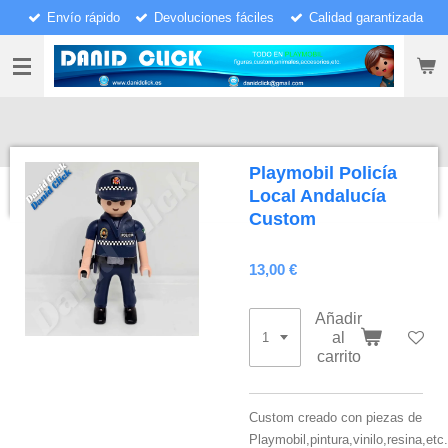
Envío rápido
Devoluciones fáciles
Calidad garantizada
Ir
al
contenido
principal
Playmobil Policía
Local Andalucía
Custom
13,00 €
Añadir
al
carrito
Custom creado con piezas de
Playmobil,pintura,vinilo,resina,etc.