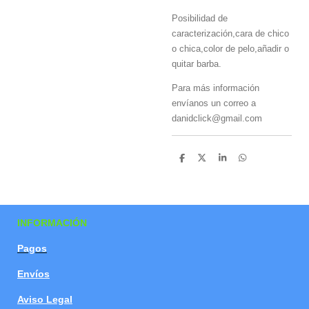
Posibilidad de
caracterización,cara de chico
o chica,color de pelo,añadir o
quitar barba.
Para más información
envíanos un correo a
danidclick@gmail.com
C
C
C
C
o
o
o
o
m
m
m
m
p
p
p
p
a
a
a
a
r
r
r
r
t
t
t
t
INFORMACIÓN
i
i
i
i
r
r
r
r
Pagos
Envíos
Aviso Legal