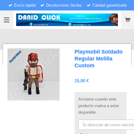
Envío rápido
Devoluciones fáciles
Calidad garantizada
Ir
al
contenido
principal
Playmobil Soldado
Regular Melilla
Custom
15,00 €
Avísame cuando este
producto vuelva a estar
disponible.