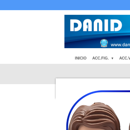
Ir
al
contenido
principal
INICIO
ACC.FIG.
ACC.