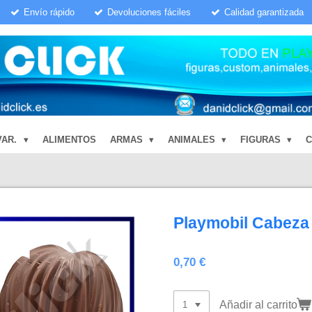
Envío rápido
Devoluciones fáciles
Calidad garantizada
VAR.
ALIMENTOS
ARMAS
ANIMALES
FIGURAS
Playmobil Cabeza
0,70 €
Añadir al carrito