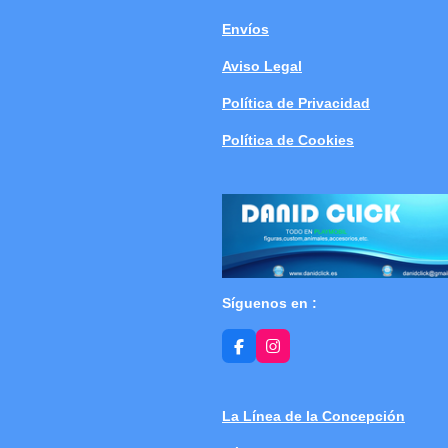
Envíos
Aviso Legal
Política de Privacidad
Política de Cookies
Síguenos en :
F
I
a
n
c
s
e
t
b
a
La Línea de la Concepción
o
g
o
r