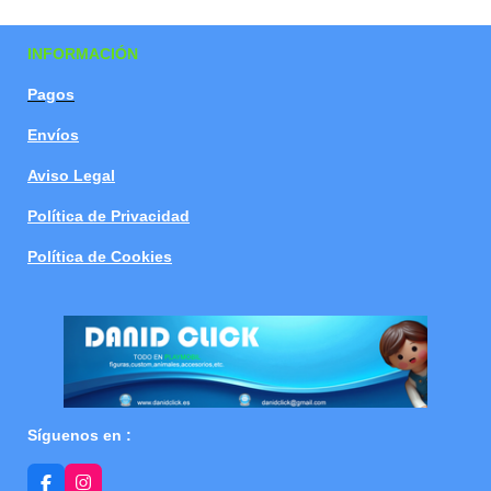
a
a
a
a
r
r
r
r
t
t
t
t
INFORMACIÓN
i
i
i
i
r
r
r
r
Pagos
Envíos
Aviso Legal
Política de Privacidad
Política de Cookies
Síguenos en :
F
I