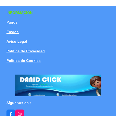
a
a
a
a
r
r
r
r
t
t
t
t
INFORMACIÓN
i
i
i
i
r
r
r
r
Pagos
Envíos
Aviso Legal
Política de Privacidad
Política de Cookies
Síguenos en :
F
I