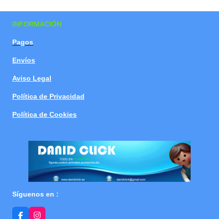
a
a
a
a
r
r
r
r
t
t
t
t
INFORMACIÓN
i
i
i
i
r
r
r
r
Pagos
Envíos
Aviso Legal
Política de Privacidad
Política de Cookies
Síguenos en :
F
I