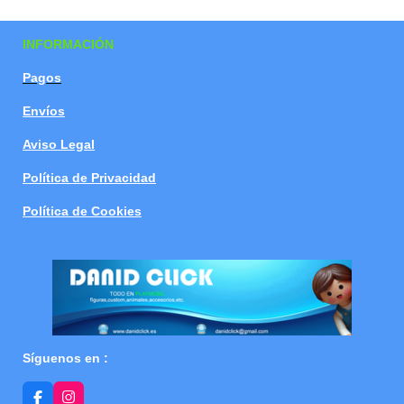
a
a
a
a
r
r
r
r
t
t
t
t
INFORMACIÓN
i
i
i
i
r
r
r
r
Pagos
Envíos
Aviso Legal
Política de Privacidad
Política de Cookies
Síguenos en :
F
I