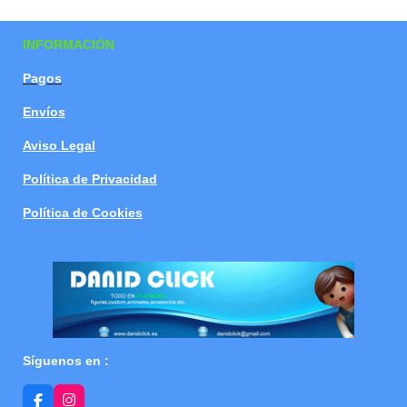
a
a
a
a
r
r
r
r
t
t
t
t
INFORMACIÓN
i
i
i
i
r
r
r
r
Pagos
Envíos
Aviso Legal
Política de Privacidad
Política de Cookies
Síguenos en :
F
I