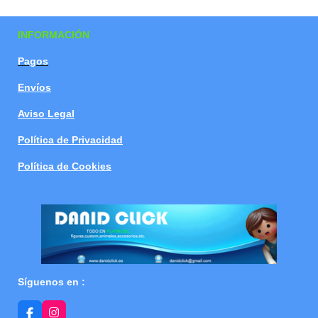
a
a
a
a
r
r
r
r
t
t
t
t
INFORMACIÓN
i
i
i
i
r
r
r
r
Pagos
Envíos
Aviso Legal
Política de Privacidad
Política de Cookies
Síguenos en :
F
I