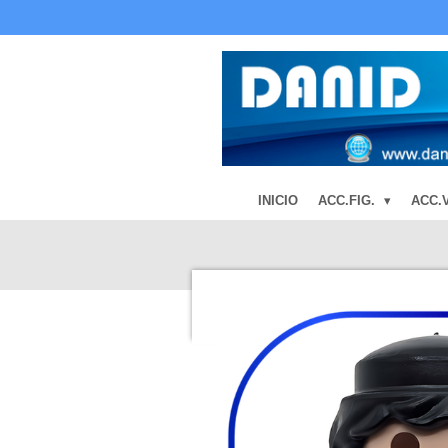
Ir
al
contenido
principal
INICIO
ACC.FIG.
ACC.