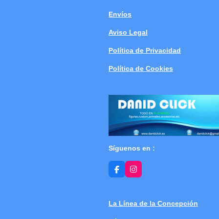
Envíos
Aviso Legal
Política de Privacidad
Política de Cookies
Síguenos en :
F
I
a
n
c
s
e
t
b
a
La Línea de la Concepción
o
g
o
r