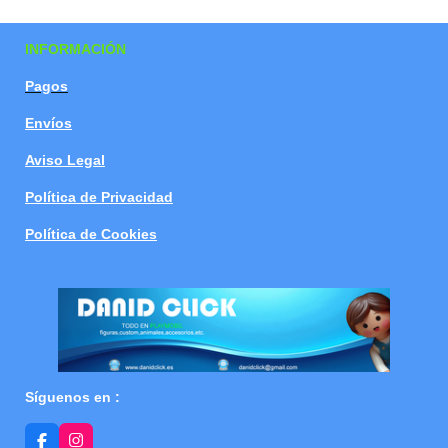
a
a
a
a
r
r
r
r
t
t
t
t
INFORMACIÓN
i
i
i
i
r
r
r
r
Pagos
Envíos
Aviso Legal
Política de Privacidad
Política de Cookies
Síguenos en :
F
I