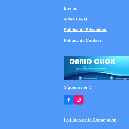
Envíos
Aviso Legal
Política de Privacidad
Política de Cookies
Síguenos en :
F
I
a
n
c
s
e
t
b
a
La Línea de la Concepción
o
g
o
r