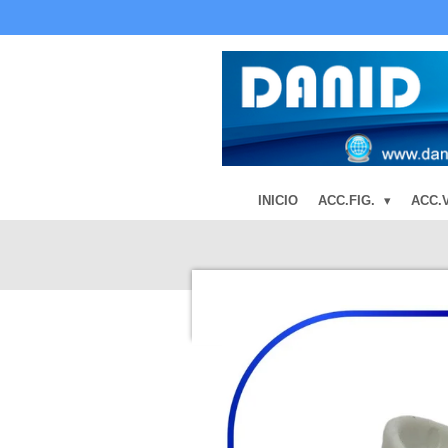
Ir
al
contenido
principal
INICIO
ACC.FIG.
ACC.