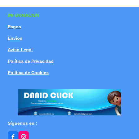
a
a
a
a
r
r
r
r
t
t
t
t
INFORMACIÓN
i
i
i
i
r
r
r
r
Pagos
Envíos
Aviso Legal
Política de Privacidad
Política de Cookies
Síguenos en :
F
I