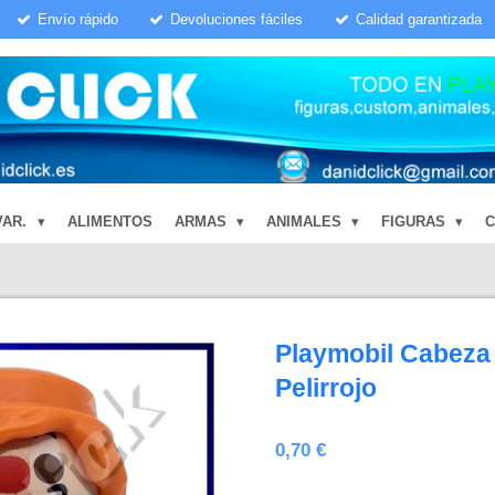
Envío rápido
Devoluciones fáciles
Calidad garantizada
VAR.
ALIMENTOS
ARMAS
ANIMALES
FIGURAS
Playmobil Cabeza
Pelirrojo
0,70 €