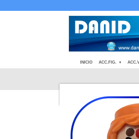
Ir
al
contenido
principal
INICIO
ACC.FIG.
ACC.