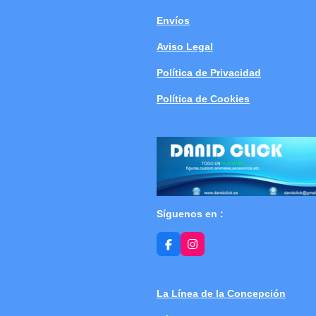
Envíos
Aviso Legal
Política de Privacidad
Política de Cookies
Síguenos en :
F
I
a
n
c
s
e
t
b
a
La Línea de la Concepción
o
g
o
r