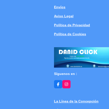
Envíos
Aviso Legal
Política de Privacidad
Política de Cookies
Síguenos en :
F
I
a
n
c
s
e
t
b
a
La Línea de la Concepción
o
g
o
r