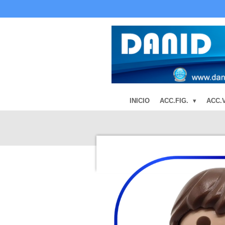
Ir
al
contenido
principal
INICIO
ACC.FIG.
ACC.