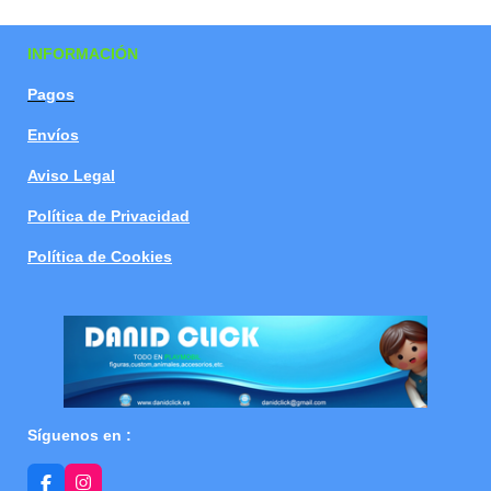
a
a
a
a
r
r
r
r
t
t
t
t
INFORMACIÓN
i
i
i
i
r
r
r
r
Pagos
Envíos
Aviso Legal
Política de Privacidad
Política de Cookies
Síguenos en :
F
I