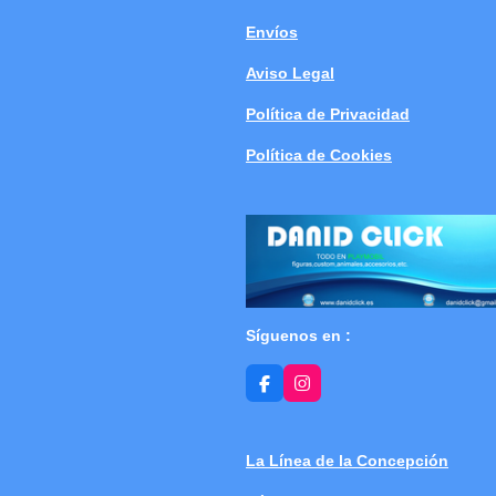
Envíos
Aviso Legal
Política de Privacidad
Política de Cookies
Síguenos en :
F
I
a
n
c
s
e
t
b
a
La Línea de la Concepción
o
g
o
r