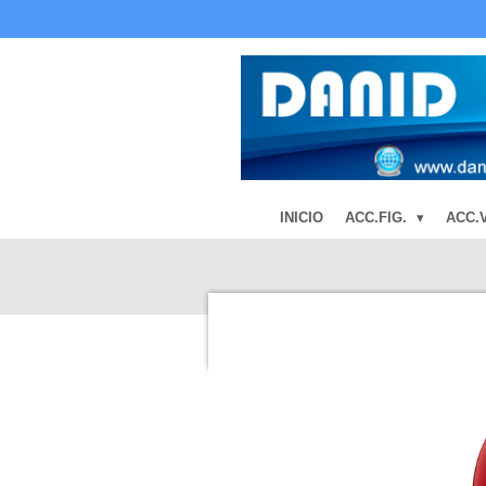
Ir
al
contenido
principal
INICIO
ACC.FIG.
ACC.