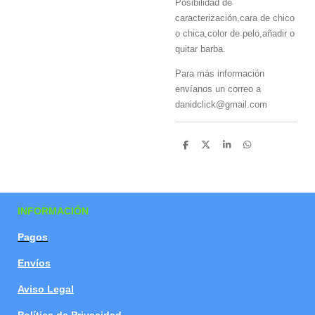
Posibilidad de
caracterización,cara de chico
o chica,color de pelo,añadir o
quitar barba.
Para más información
envíanos un correo a
danidclick@gmail.com
C
C
C
C
o
o
o
o
m
m
m
m
p
p
p
p
a
a
a
a
r
r
r
r
t
t
t
t
INFORMACIÓN
i
i
i
i
r
r
r
r
Pagos
Envíos
Aviso Legal
Política de Privacidad