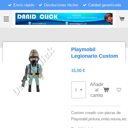
Envío rápido
Devoluciones fáciles
Calidad garantizada
Ir
al
contenido
principal
Playmobil
Legionario Custom
15,00 €
Añadir
al
carrito
Custom creado con piezas de
Playmobil,pintura,vinilo,resina,etc.