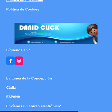
Política de Cookies
Síguenos en :
F
I
a
n
c
s
e
t
b
a
La Línea de la Concepción
o
g
o
r
Cádiz
k
a
m
ESPAÑA
Envíenos un correo electrónico: