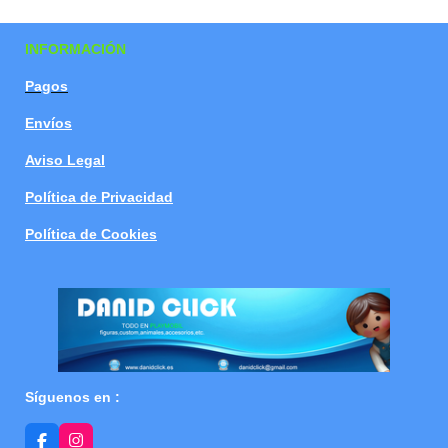
a
a
a
a
r
r
r
r
t
t
t
t
INFORMACIÓN
i
i
i
i
r
r
r
r
Pagos
Envíos
Aviso Legal
Política de Privacidad
Política de Cookies
Síguenos en :
F
I