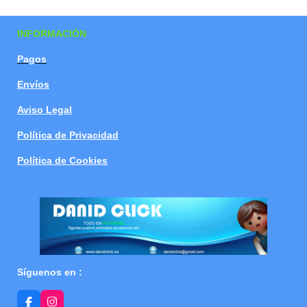
a
a
a
a
r
r
r
r
t
t
t
t
INFORMACIÓN
i
i
i
i
r
r
r
r
Pagos
Envíos
Aviso Legal
Política de Privacidad
Política de Cookies
Síguenos en :
F
I