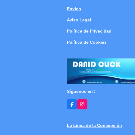
Envíos
Aviso Legal
Política de Privacidad
Política de Cookies
Síguenos en :
F
I
a
n
c
s
e
t
b
a
La Línea de la Concepción
o
g
o
r