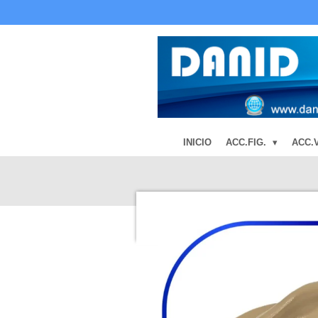
Ir
al
contenido
principal
INICIO
ACC.FIG.
ACC.