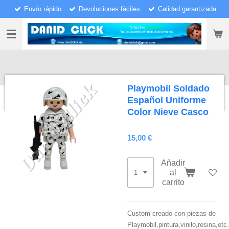
Envío rápido
Devoluciones fáciles
Calidad garantizada
Ir
al
contenido
principal
Playmobil Soldado
Español Uniforme
Color Nieve Casco
15,00 €
Añadir
al
carrito
Custom creado con piezas de
Playmobil,pintura,vinilo,resina,etc.