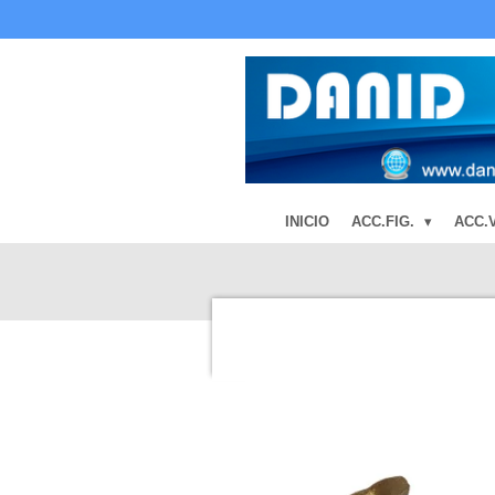
Ir
al
contenido
principal
INICIO
ACC.FIG.
ACC.