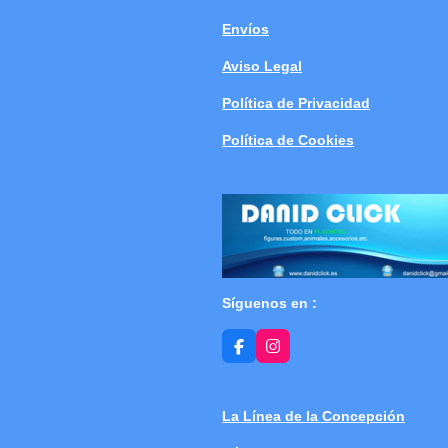
Envíos
Aviso Legal
Política de Privacidad
Política de Cookies
Síguenos en :
F
I
a
n
c
s
e
t
b
a
La Línea de la Concepción
o
g
o
r