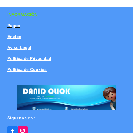
a
a
a
a
r
r
r
r
t
t
t
t
INFORMACIÓN
i
i
i
i
r
r
r
r
Pagos
Envíos
Aviso Legal
Política de Privacidad
Política de Cookies
Síguenos en :
F
I