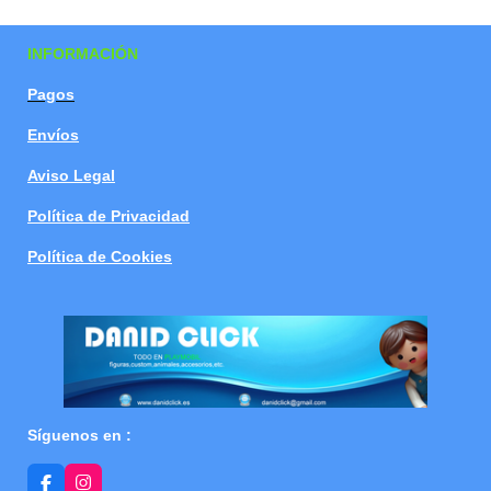
a
a
a
a
r
r
r
r
t
t
t
t
INFORMACIÓN
i
i
i
i
r
r
r
r
Pagos
Envíos
Aviso Legal
Política de Privacidad
Política de Cookies
Síguenos en :
F
I