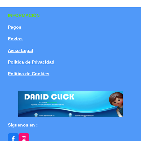
a
a
a
a
r
r
r
r
t
t
t
t
INFORMACIÓN
i
i
i
i
r
r
r
r
Pagos
Envíos
Aviso Legal
Política de Privacidad
Política de Cookies
Síguenos en :
F
I