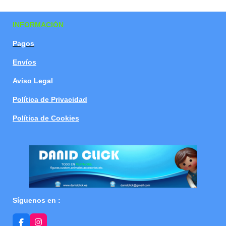
a
a
a
a
r
r
r
r
t
t
t
t
INFORMACIÓN
i
i
i
i
r
r
r
r
Pagos
Envíos
Aviso Legal
Política de Privacidad
Política de Cookies
Síguenos en :
F
I