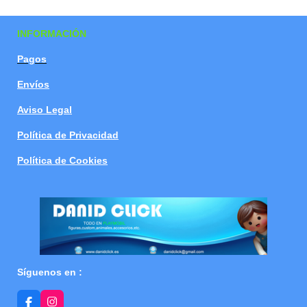
a
a
a
a
r
r
r
r
t
t
t
t
INFORMACIÓN
i
i
i
i
r
r
r
r
Pagos
Envíos
Aviso Legal
Política de Privacidad
Política de Cookies
Síguenos en :
F
I