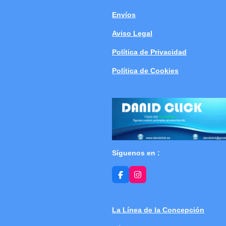
Envíos
Aviso Legal
Política de Privacidad
Política de Cookies
Síguenos en :
F
I
a
n
c
s
e
t
b
a
La Línea de la Concepción
o
g
o
r