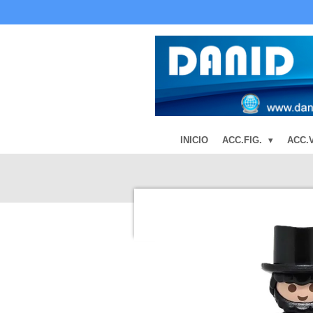
Ir
al
contenido
principal
INICIO
ACC.FIG.
ACC.