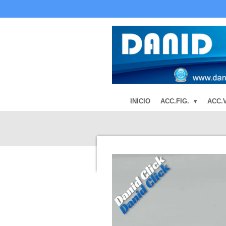
Ir
al
contenido
principal
INICIO
ACC.FIG.
ACC.