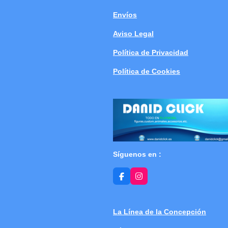
Envíos
Aviso Legal
Política de Privacidad
Política de Cookies
Síguenos en :
F
I
a
n
c
s
e
t
b
a
La Línea de la Concepción
o
g
o
r