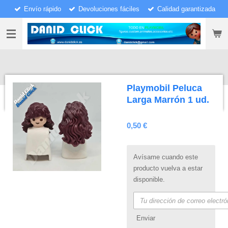
Envío rápido
Devoluciones fáciles
Calidad garantizada
Ir
al
contenido
principal
Playmobil Peluca
Larga Marrón 1 ud.
0,50 €
Avísame cuando este
producto vuelva a estar
disponible.
Enviar