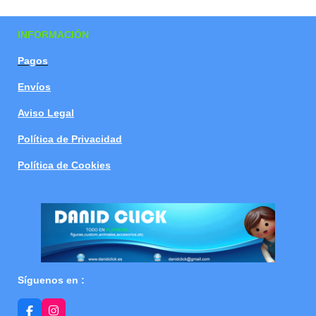
a
a
a
a
r
r
r
r
t
t
t
t
INFORMACIÓN
i
i
i
i
r
r
r
r
Pagos
Envíos
Aviso Legal
Política de Privacidad
Política de Cookies
Síguenos en :
F
I