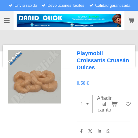
Envío rápido
Devoluciones fáciles
Calidad garantizada
Ir
al
contenido
principal
Playmobil
Croissants Cruasán
Dulces
0,50 €
Añadir
al
carrito
C
C
C
C
o
o
o
o