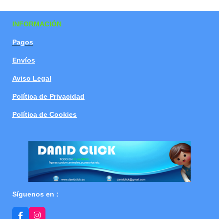
a
a
a
a
r
r
r
r
t
t
t
t
INFORMACIÓN
i
i
i
i
r
r
r
r
Pagos
Envíos
Aviso Legal
Política de Privacidad
Política de Cookies
Síguenos en :
F
I