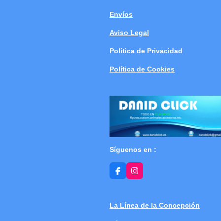
Envíos
Aviso Legal
Política de Privacidad
Política de Cookies
Síguenos en :
F
I
a
n
c
s
e
t
b
a
La Línea de la Concepción
o
g
o
r