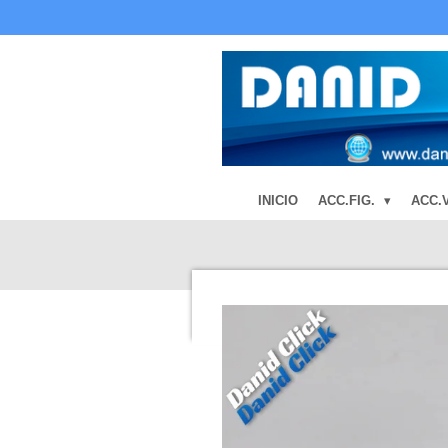
Ir
al
contenido
principal
INICIO
ACC.FIG.
ACC.