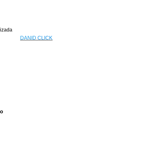
tizada
DANID
CLICK
io