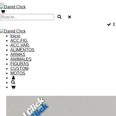
Ir
al
contenido
principal
E
Inicio
ACC.FIG.
ACC.VAR.
ALIMENTOS
ARMAS
ANIMALES
FIGURAS
CUSTOM
MOTOS