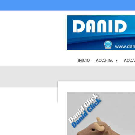
Ir
al
contenido
principal
INICIO
ACC.FIG.
ACC.