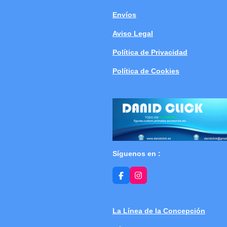
Envíos
Aviso Legal
Política de Privacidad
Política de Cookies
Síguenos en :
F
I
a
n
c
s
e
t
b
a
La Línea de la Concepción
o
g
o
r