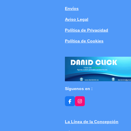
Envíos
Aviso Legal
Política de Privacidad
Política de Cookies
Síguenos en :
F
I
a
n
c
s
e
t
b
a
La Línea de la Concepción
o
g
o
r