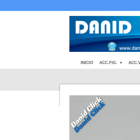
Ir
al
contenido
principal
INICIO
ACC.FIG.
ACC.