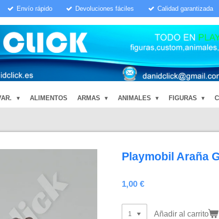
Envío rápido
Devoluciones fáciles
Calidad garantizada
VAR.
ALIMENTOS
ARMAS
ANIMALES
FIGURAS
Playmobil Araña 
1,00 €
Añadir al carrito