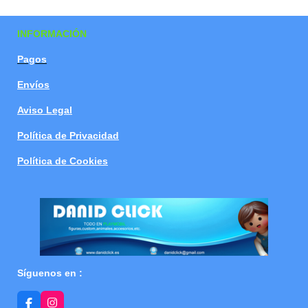
a
a
a
a
r
r
r
r
t
t
t
t
INFORMACIÓN
i
i
i
i
r
r
r
r
Pagos
Envíos
Aviso Legal
Política de Privacidad
Política de Cookies
Síguenos en :
F
I