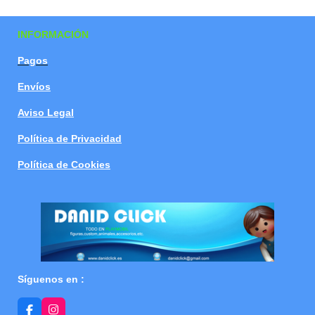
a
a
a
a
r
r
r
r
t
t
t
t
INFORMACIÓN
i
i
i
i
r
r
r
r
Pagos
Envíos
Aviso Legal
Política de Privacidad
Política de Cookies
Síguenos en :
F
I