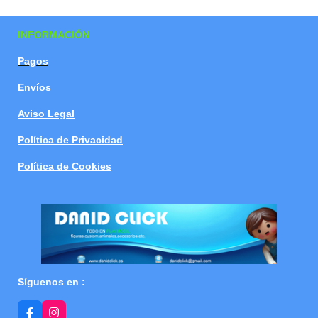
a
a
a
a
r
r
r
r
t
t
t
t
INFORMACIÓN
i
i
i
i
r
r
r
r
Pagos
Envíos
Aviso Legal
Política de Privacidad
Política de Cookies
Síguenos en :
F
I