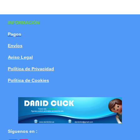
m
m
m
m
p
p
p
p
a
a
a
a
r
r
r
r
t
t
t
t
INFORMACIÓN
i
i
i
i
r
r
r
r
Pagos
Envíos
Aviso Legal
Política de Privacidad
Política de Cookies
Síguenos en :