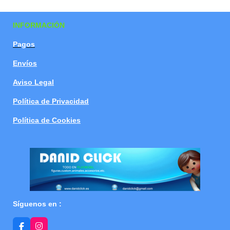
a
a
a
a
r
r
r
r
t
t
t
t
INFORMACIÓN
i
i
i
i
r
r
r
r
Pagos
Envíos
Aviso Legal
Política de Privacidad
Política de Cookies
Síguenos en :
F
I